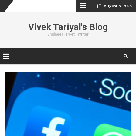
August 8, 2026
Skip
to
Vivek Tariyal's Blog
content
Engineer | Poet | Writer
Skip
to
content